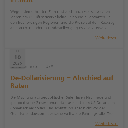
in Sicht
Wegen den erhöhten Zinsen ist auch nach vier schwachen
Jahren am US-Häusermarkt keine Belebung zu erwarten. In
den hochpreisigen Regionen sind die Preise auf dem Rückzug,
aber auch in anderen Landesteilen ging es zuletzt etwas
abwärts. Mit stärkeren Preisrückgängen rechnen wir in den
Weiterlesen
kommenden Monaten jedoch nicht, da der Neubau wohl
schwach bleiben wird.
Jul
10
2026
Devisenmärkte
USA
De-Dollarisierung = Abschied auf
Raten
Die Mischung aus geopolitischer Safe-Haven-Nachfrage und
geldpolitischer Zinserhöhungs­fantasie hat dem US-Dollar zum
Comeback verholfen. Das schützt ihn aber nicht vor der
Grundsatzdiskussion über seine weltweite Führungsrolle. Trotz
„gefühlter“ USD-Skepsis hat sich die De-Dollarisierung zuletzt
Weiterlesen
nicht beschleunigt. Der übergeordnete Trend zur stärkeren