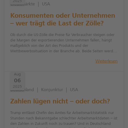
2025
Creditmärkte
USA
Konsumenten oder Unternehmen
– wer trägt die Last der Zölle?
Ob durch die US-Zölle die Preise für Verbraucher steigen oder
die Margen der exportierenden Unternehmen fallen, hängt
maßgeblich von der Art des Produkts und der
Wettbewerbssituation in der Branche ab. Beide Seiten werden
wohl einen Teil der Last zu schultern haben, bei Automobilen
Weiterlesen
und anderen diskretionären Konsumgütern dürfte der von den
Corporates zu tragende Anteil allerdings am größten ausfallen.
Indirekte Effekte, wie eine schwächere Konjunktur, sind
Aug
ebenfalls nicht zu unterschätzen.
06
2025
Deutschland
Konjunktur
USA
Zahlen lügen nicht – oder doch?
Trump entlässt Chefin des Amtes für Arbeitsmarktstatistik nur
Stunden nach Bekanntgabe schlechter Arbeitsmarktdaten – ist
den Zahlen in Zukunft noch zu trauen? Und in Deutschland