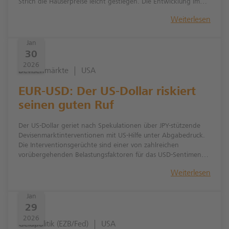
Strich die Häuserpreise leicht gestiegen. Die Entwicklung im
Jahresverlauf hat jedoch gezeigt, dass bereits eine moderate
Weiterlesen
Ausweitung beim Immobilienangebot die Preise unter Druck
bringen kann.
Jan
30
2026
Devisenmärkte
USA
EUR-USD: Der US-Dollar riskiert
seinen guten Ruf
Der US-Dollar geriet nach Spekulationen über JPY-stützende
Devisenmarktinterventionen mit US-Hilfe unter Abgabedruck.
Die Interventionsgerüchte sind einer von zahlreichen
vorübergehenden Belastungsfaktoren für das USD-Sentiment.
Die EUR-USD-Prognose bleibt weiterhin intakt.
Weiterlesen
Jan
29
2026
Geldpolitik (EZB/Fed)
USA