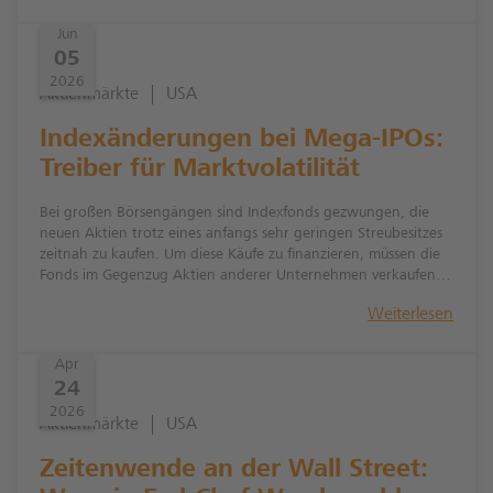
Diversifizierung der staatlichen Reserveportfolios bleibt intakt.
Jun
05
2026
Aktienmärkte
USA
Indexänderungen bei Mega-IPOs:
Treiber für Marktvolatilität
Bei großen Börsengängen sind Indexfonds gezwungen, die
neuen Aktien trotz eines anfangs sehr geringen Streubesitzes
zeitnah zu kaufen. Um diese Käufe zu finanzieren, müssen die
Fonds im Gegenzug Aktien anderer Unternehmen verkaufen.
Diese erzwungene Umschichtung führt regelmäßig zu erhöhter
Weiterlesen
Volatilität am Aktienmarkt.
Apr
24
2026
Aktienmärkte
USA
Zeitenwende an der Wall Street: