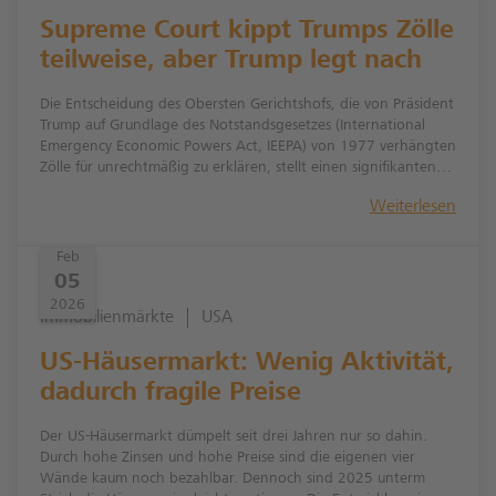
Supreme Court kippt Trumps Zölle
teilweise, aber Trump legt nach
Die Entscheidung des Obersten Gerichtshofs, die von Präsident
Trump auf Grundlage des Notstandsgesetzes (International
Emergency Economic Powers Act, IEEPA) von 1977 verhängten
Zölle für unrechtmäßig zu erklären, stellt einen signifikanten
Einschnitt in die "America First"-Wirtschaftspolitik dar.
Weiterlesen
Dennoch sind die unmittelbaren wirtschaftlichen
Auswirkungen wohl eher überschaubar:
Feb
05
2026
Immobilienmärkte
USA
US-Häusermarkt: Wenig Aktivität,
dadurch fragile Preise
Der US-Häusermarkt dümpelt seit drei Jahren nur so dahin.
Durch hohe Zinsen und hohe Preise sind die eigenen vier
Wände kaum noch bezahlbar. Dennoch sind 2025 unterm