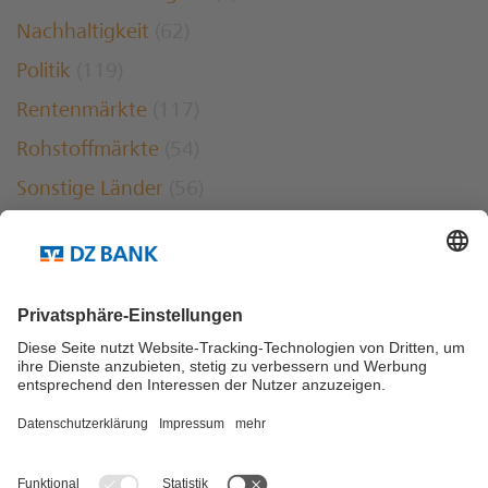
Nachhaltigkeit
(62)
Politik
(119)
Rentenmärkte
(117)
Rohstoffmärkte
(54)
Sonstige Länder
(56)
USA
(115)
Weitere Links ...