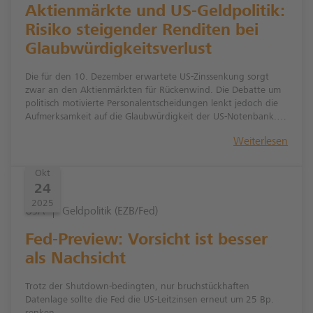
Aktienmärkte und US-Geldpolitik:
Risiko steigender Renditen bei
Glaubwürdigkeitsverlust
Die für den 10. Dezember erwartete US-Zinssenkung sorgt
zwar an den Aktienmärkten für Rückenwind. Die Debatte um
politisch motivierte Personalentscheidungen lenkt jedoch die
Aufmerksamkeit auf die Glaubwürdigkeit der US-Notenbank.
Ein möglicher Renditeanstieg bleibt das zentrale Risiko für
Weiterlesen
Aktien.
Okt
24
2025
USA
Geldpolitik (EZB/Fed)
Fed-Preview: Vorsicht ist besser
als Nachsicht
Trotz der Shutdown-bedingten, nur bruchstückhaften
Datenlage sollte die Fed die US-Leitzinsen erneut um 25 Bp.