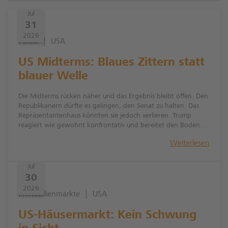
Jul
31
2026
Politik
USA
US Midterms: Blaues Zittern statt
blauer Welle
Die Midterms rücken näher und das Ergebnis bleibt offen. Den
Republikanern dürfte es gelingen, den Senat zu halten. Das
Repräsentantenhaus könnten sie jedoch verlieren. Trump
reagiert wie gewohnt konfrontativ und bereitet den Boden
für eine mögliche Anfechtung des Ergebnisses vor. Die
Weiterlesen
Demokraten reagieren ihrerseits mit „war games“ und
bereiten sich auf eine Konfrontation mit dem Präsidenten vor.
Eins ist sicher: im Wahlkampf, der nun in bald in die heiße
Jul
Phase geht, wird mit harten Bandagen gekämpft werden.
30
2026
Immobilienmärkte
USA
US-Häusermarkt: Kein Schwung