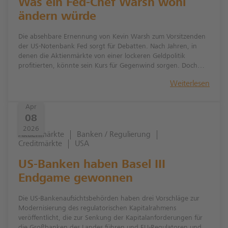
Was ein Fed-Chef Warsh wohl
ändern würde
Die absehbare Ernennung von Kevin Warsh zum Vorsitzenden
der US-Notenbank Fed sorgt für Debatten. Nach Jahren, in
denen die Aktienmärkte von einer lockeren Geldpolitik
profitierten, könnte sein Kurs für Gegenwind sorgen. Doch
wie realistisch ist ein radikaler Wandel?
Weiterlesen
Apr
08
2026
Aktienmärkte
Banken / Regulierung
Creditmärkte
USA
US-Banken haben Basel III
Endgame gewonnen
Die US-Bankenaufsichtsbehörden haben drei Vorschläge zur
Modernisierung des regulatorischen Kapitalrahmens
veröffentlicht, die zur Senkung der Kapitalanforderungen für