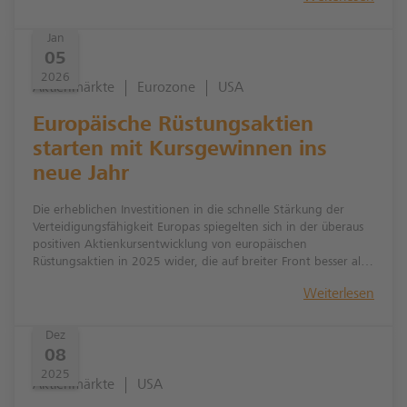
Jan
05
2026
Aktienmärkte
Eurozone
USA
Europäische Rüstungsaktien
starten mit Kursgewinnen ins
neue Jahr
Die erheblichen Investitionen in die schnelle Stärkung der
Verteidigungsfähigkeit Europas spiegelten sich in der überaus
positiven Aktienkursentwicklung von europäischen
Rüstungsaktien in 2025 wider, die auf breiter Front besser als
ihre US-Wettbewerber abschnitten. Für das Jahr 2026 wird
Weiterlesen
mit einer Fortsetzung des erhöhten Militärausgabeniveaus
gerechnet. Investoren griffen daher am 1. Handelstag von
2026 bei Rüstungsaktien beherzt zu.
Dez
08
2025
Aktienmärkte
USA