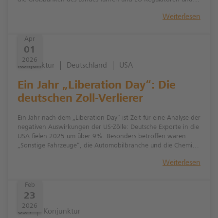
die Großbanken des Landes führen und EU-Regulatoren und
Banken unter Zugzwang setzen. Der daraus resultierende
Weiterlesen
„Wettlauf nach unten“ geht zu Lasten der Bondinvestoren.
Apr
01
2026
Konjunktur
Deutschland
USA
Ein Jahr „Liberation Day“: Die
deutschen Zoll-Verlierer
Ein Jahr nach dem „Liberation Day“ ist Zeit für eine Analyse der
negativen Auswirkungen der US-Zölle: Deutsche Exporte in die
USA fielen 2025 um über 9%. Besonders betroffen waren
„Sonstige Fahrzeuge“, die Automobilbranche und die Chemie.
Weiterlesen
Feb
23
2026
USA
Konjunktur