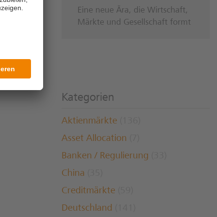
Eine neue Ära, die Wirtschaft,
Märkte und Gesellschaft formt
Kategorien
Aktienmärkte
(136)
Asset Allocation
(7)
Banken / Regulierung
(33)
China
(35)
Creditmärkte
(59)
Deutschland
(141)