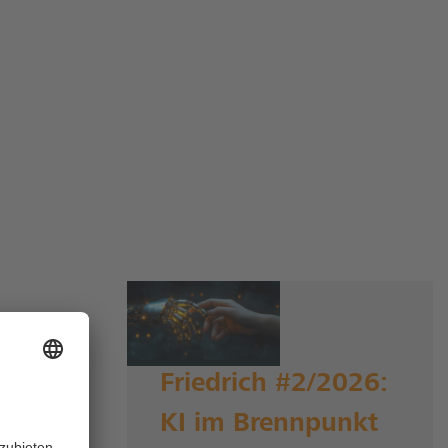
Friedrich #2/2026:
KI im Brennpunkt