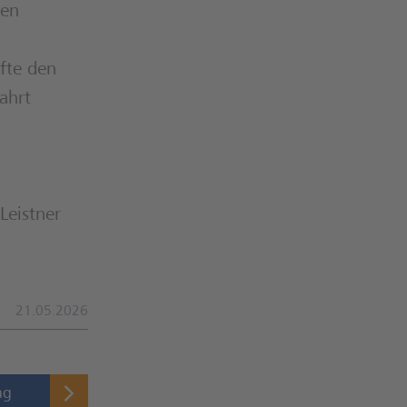
den
fte den
ahrt
Leistner
21.05.2026
ag