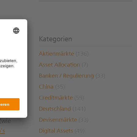
023
n ins
Kategorien
ernet
Aktienmärkte
(136)
Asset Allocation
(7)
SSUS I
Banken / Regulierung
(33)
sivem
China
(35)
Creditmärkte
(59)
Deutschland
(141)
Devisenmärkte
(33)
(wie
's
Digital Assets
(49)