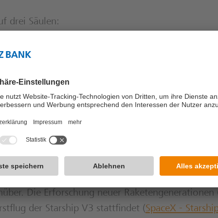
f drei Säulen:
rverwendbare Raketen (Falcon & Starship). Seit 2
transportierten Weltraum-Fracht mit Falcon-Rakete
r 99% liegt.
te Satelliten-Netzwerk für schnelles Breitband-Int
auf dem Ausbau von direktem Satelliten-Mobilfunk.
arte im Aufbau, die über die Supercomputer COLO
eigene KI-Agenten sowie das Modell Grok (mit exklu
hren rasant gestiegen. Gleichzeitig stehen diesen
nüber. Die Erforschung neuer Raketengenerationen 
tflug der Starship V3 stattfindet (
SpaceX - Starship