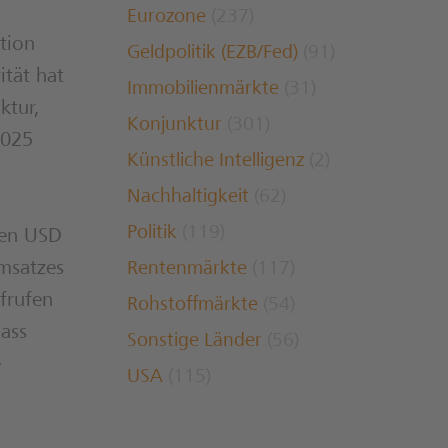
Eurozone
(237)
tion
Geldpolitik (EZB/Fed)
(91)
ität hat
Immobilienmärkte
(31)
ktur,
Konjunktur
(301)
2025
Künstliche Intelligenz
(2)
Nachhaltigkeit
(62)
Politik
(119)
den USD
msatzes
Rentenmärkte
(117)
frufen
Rohstoffmärkte
(54)
ass
Sonstige Länder
(56)
e
USA
(115)