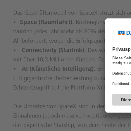
Das Geschäftsmodell von SpaceX stützt sich au
•
Space (Raumfahrt):
Kostengünstige, wiede
wurden jedes Jahr mehr als 80% der weltweit 
All befördert, wobei die Erfolgsquote bei übe
•
Connectivity (Starlink):
Das weltweit größ
mit über 10,3 Millionen Kunden. Fokus liegt 
•
AI (Künstliche Intelligenz):
Eine junge Sp
& II gigantische Rechenleistung bündelt und 
Echtzeitzugriff auf die Plattform X) betreibt.
Die Umsätze von SpaceX sind in den letzten Ja
Einnahmen jedoch massive Investitionen gege
das gigantische Starship, von dem heute der Ers