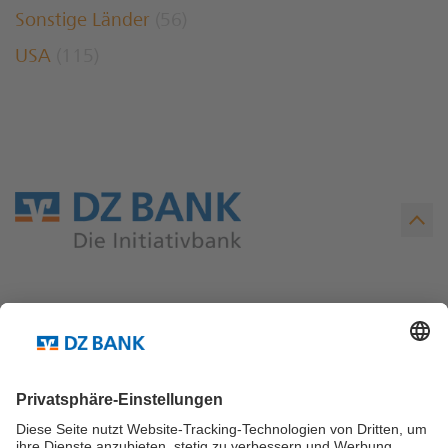
Sonstige Länder
(56)
USA
(115)
Teilen via...
Weitere Links ...