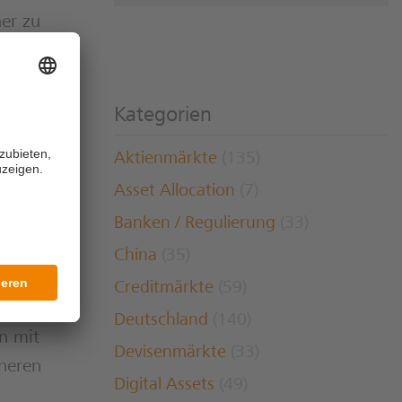
ner zu
Kategorien
l aber
Aktienmärkte
(135)
r
Asset Allocation
(7)
rem in
Banken / Regulierung
(33)
che
China
(35)
Creditmärkte
(59)
Deutschland
(140)
n mit
Devisenmärkte
(33)
ineren
Digital Assets
(49)