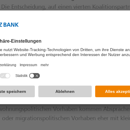
. Die Entscheidung, auf einen vierten Koalitionspart
erter Gespräche mit kleineren Parteien aufgrund von
n der Migrations- und Rechtsstaatspolitik.
veröffentlicht, konzentriert sich inhaltlich woh
täten
. Dazu zählen innere und äußere Sicherheit, de
litik sowie öffentliche Investitionen, unter ande
ese Schwerpunkte spiegeln zentrale Elemente der
er.
Da dem Kabinett eine eigene parlamentaris
nde Mehrheiten zur Durchführung ihrer Politik
ies eine themenbezogene Zusammenarbeit mit
er wohnungspolitischen Vorhaben kommen Absprache
- oder migrationspolitischen Vorhaben eher mit kle