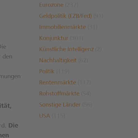
Eurozone
(237)
Geldpolitik (EZB/Fed)
(91)
Immobilienmärkte
(31)
Konjunktur
(301)
Die
Künstliche Intelligenz
(2)
r den
Nachhaltigkeit
(62)
Politik
(119)
immungen
Rentenmärkte
(117)
Rohstoffmärkte
(54)
Sonstige Länder
(56)
tät,
USA
(115)
rd.
Die
hen