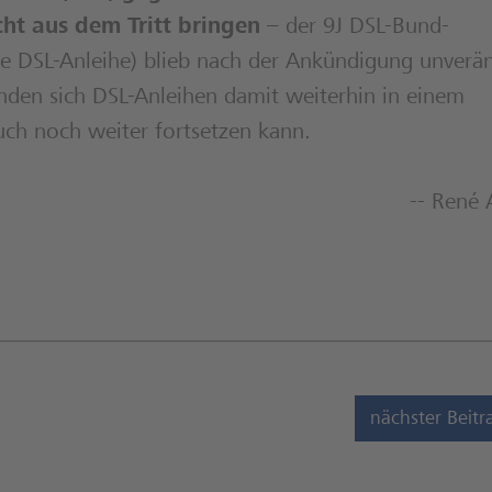
cht aus dem Tritt bringen
– der 9J DSL-Bund-
ige DSL-Anleihe) blieb nach der Ankündigung unverä
nden sich DSL-Anleihen damit weiterhin in einem
ch noch weiter fortsetzen kann.
-- René 
nächster Beitr