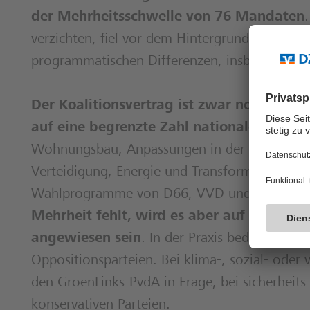
der Mehrheitsschwelle von 76 Mandaten
verzichten, fiel vor dem Hintergrund gescheit
programmatischen Differenzen, insbesondere i
Der Koalitionsvertrag ist zwar noch nicht 
auf eine begrenzte Zahl nationaler Priori
Wohnungsbau, Anpassungen in der Migrationspo
Verteidigung, Energie und Transformation. Di
Wahlprogramme von D66, VVD und CDA wid
Mehrheit fehlt, wird es aber auf wechsel
angewiesen sein
. In der Praxis bedeutet d
Oppositionsparteien. Bei klima-, sozial- od
den GroenLinks-PvdA in Frage, bei sicherheits
konservativen Parteien.