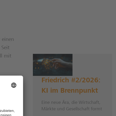
t einen
Seit
ll mit
Friedrich #2/2026:
 und
KI im Brennpunkt
Eine neue Ära, die Wirtschaft,
. Trotz
Märkte und Gesellschaft formt
r US-