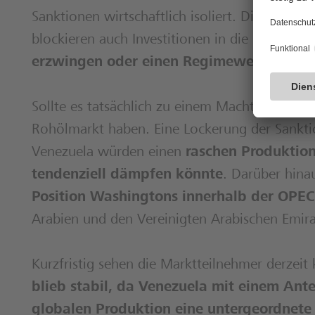
Sanktionen wirtschaftlich isoliert. Die Maßn
blockieren auch Investitionen in die marode In
erzwingen oder einen Regimewechsel beg
Sollte es tatsächlich zu einem Machtwechsel 
Rohölmarkt haben. Eine Lockerung der Sankti
Venezuela würden einen
raschen Produktio
tendenziell dämpfen könnte
. Darüber hina
Position Washingtons innerhalb der OPEC
Arabien und den Vereinigten Arabischen Emirat
Kurzfristig sehen die Marktteilnehmer derze
blieb stabil, da Venezuela mit einem Ante
globalen Produktion eine untergeordnete R