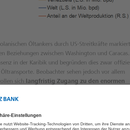
olanischen Öltankers durch US-Streitkräfte markier
n Beziehungen zwischen Washington und Caracas. 
äsenz in der Karibik und begründen dies zwar offizie
 Öltransporte. Beobachter sehen jedoch vor allem
ollen sich
langfristig
Zugang zu den enormen
gleichzeitig den
wachsenden Einfluss Russlands
t Venezuela über die größten bekannten Ölreserven
d jahrelanger Misswirtschaft, Korruption und harte