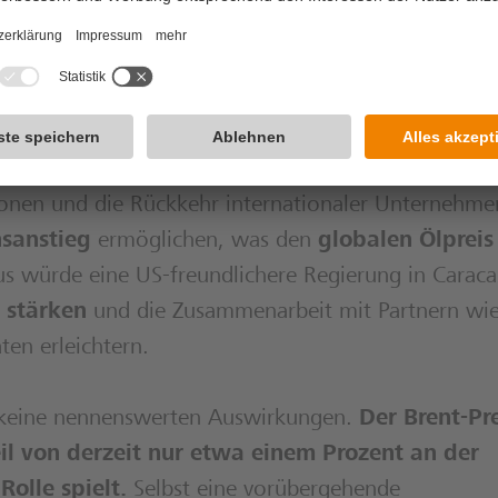
ahmen behindern nicht nur den Verkauf von Rohöl, 
frastruktur – ein Zustand, der
politische Zugestä
ünstigen soll
.
kommen, könnte dies längerfristig spürbare Folgen 
onen und die Rückkehr internationaler Unternehme
nsanstieg
ermöglichen, was den
globalen Ölpreis
us würde eine US-freundlichere Regierung in Carac
 stärken
und die Zusammenarbeit mit Partnern wie
en erleichtern.
it keine nennenswerten Auswirkungen.
Der Brent-Pre
il von derzeit nur etwa einem Prozent an der
olle spielt.
Selbst eine vorübergehende