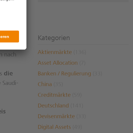
sondern
ndnisse
Kategorien
für den
Aktienmärkte
(136)
n nach
Asset Allocation
(7)
as
die
Banken / Regulierung
(33)
 Saudi-
China
(35)
Creditmärkte
(59)
Deutschland
(141)
is
Devisenmärkte
(33)
Digital Assets
(49)