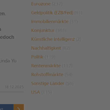
Eurozone
(237)
Geldpolitik (EZB/Fed)
(91)
en
.
Immobilienmärkte
(31)
n
Konjunktur
(301)
jedoch
Künstliche Intelligenz
(2)
Nachhaltigkeit
(62)
Politik
(119)
Linda Yu
Rentenmärkte
(117)
Rohstoffmärkte
(54)
Sonstige Länder
(56)
18.12.2025
USA
(115)
ag