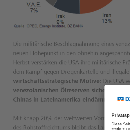
Die militärische Beschlagnahmung eines venez
neuen Höhepunkt in den ohnehin angespannte
Herbst verstärken die USA ihre militärische Pr
dem Kampf gegen Drogenkartelle und illegale
wirtschaftsstrategische Motive
: Die USA w
venezolanischen Ölreserven sichern
sowie 
Chinas in Lateinamerika eindämmen
.
Mit knapp 20% der weltweiten Vorräte verfüg
des Rohstoffreichtums bleibt das Land aufgrun