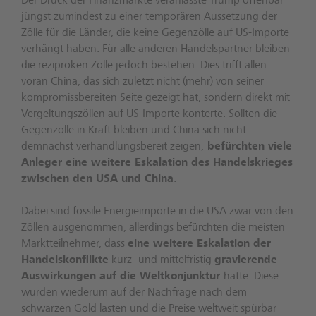
Der Druck der Finanzmärkte veranlasste Trump offenbar
jüngst zumindest zu einer temporären Aussetzung der
Zölle für die Länder, die keine Gegenzölle auf US-Importe
verhängt haben. Für alle anderen Handelspartner bleiben
die reziproken Zölle jedoch bestehen. Dies trifft allen
voran China, das sich zuletzt nicht (mehr) von seiner
kompromissbereiten Seite gezeigt hat, sondern direkt mit
Vergeltungszöllen auf US-Importe konterte. Sollten die
Gegenzölle in Kraft bleiben und China sich nicht
demnächst verhandlungsbereit zeigen,
befürchten viele
Anleger eine weitere Eskalation des Handelskrieges
zwischen den USA und China
.
Dabei sind fossile Energieimporte in die USA zwar von den
Zöllen ausgenommen, allerdings befürchten die meisten
Marktteilnehmer, dass
eine weitere Eskalation der
Handelskonflikte
kurz- und mittelfristig
gravierende
Auswirkungen auf die Weltkonjunktur
hätte. Diese
würden wiederum auf der Nachfrage nach dem
schwarzen Gold lasten und die Preise weltweit spürbar