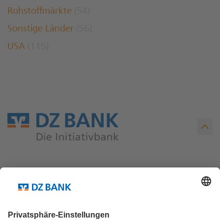
Rohstoffmärkte
(54)
Sonstige Länder
(56)
USA
(115)
Teilen via...
Weitere Links ...