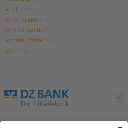
Politik
(119)
Rentenmärkte
(117)
Rohstoffmärkte
(54)
Sonstige Länder
(56)
USA
(115)