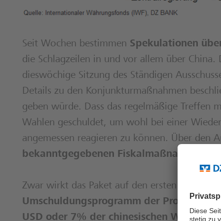
Seit Wochen bestimmen
Spekulationen über
die Schlagzeilen in und vor allem über China.
dieswöchige Sitzung des Ständigen Ausschusse
Details zu den Konjunkturmaßnahmen beschl
geben würde. Dass das regelmäßige Treffen m
Wahlen geschuldet, um wohl bei einer Wieder
angemessen reagieren zu können. Über den Au
bekanntgegebenen Fiskalmaßnahmen blei
Zwar wirkt das Paket auf den ersten Blick en
Umschuldungsprogramm der Provinzen bere
USD oder 7% der chinesischen Wirtschaft