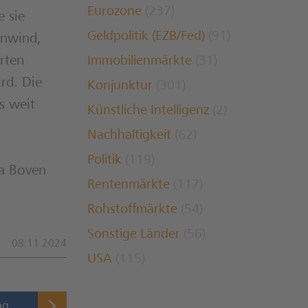
Eurozone
(237)
 sie
Geldpolitik (EZB/Fed)
(91)
enwind,
rten
Immobilienmärkte
(31)
rd. Die
Konjunktur
(301)
s weit
Künstliche Intelligenz
(2)
Nachhaltigkeit
(62)
Politik
(119)
a Boven
Rentenmärkte
(117)
Rohstoffmärkte
(54)
Sonstige Länder
(56)
08.11.2024
USA
(115)
ag