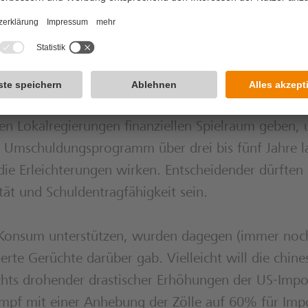
huldeten Lokalregierungen außerbilanzielle Schulde
nce Vehicles (LGFV) aufgenommen haben, in regulä
en. LGFV’s sind dem Graubereich des Kapitalmarkts
us einer Zeit, als Lokalregierungen noch keine Anl
st. Nach Aussage der Zentralregierung sollen vor a
en Lokalregierungen finanziellen Spielraum geben,
 Umschuldungsprogramm über drei bis fünf Jahre l
s die Erleichterungen wirken. Entscheidender dürften
ität und Schuldentragfähigkeit sein.
 Konsum unterstützen, wurden dagegen (immer noch
erte Gerüchte darüber gab. Vielleicht will die chine
ichts drohender drastischer Erhöhungen der US-Impo
kampf mit einer Anhebung der Zölle auf 60% für Imp