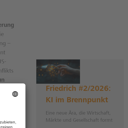
erung
ie
ung –
nt
US-
flikts
un
Friedrich #2/2026:
urück
.
KI im Brennpunkt
Eine neue Ära, die Wirtschaft,
nen
Märkte und Gesellschaft formt
hen