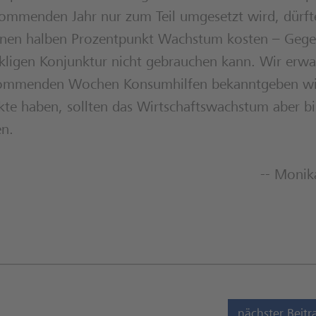
ommenden Jahr nur zum Teil umgesetzt wird, dürfte
d einen halben Prozentpunkt Wachstum kosten – Geg
ligen Konjunktur nicht gebrauchen kann. Wir erwa
r kommenden Wochen Konsumhilfen bekanntgeben wi
kte haben, sollten das Wirtschaftswachstum aber bi
en.
-- Monik
nächster Beitr