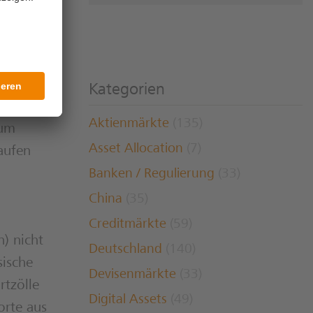
n, die
re
eihen
Kategorien
llem die
Aktienmärkte
(135)
 um
Asset Allocation
(7)
aufen
Banken / Regulierung
(33)
China
(35)
Creditmärkte
(59)
) nicht
Deutschland
(140)
sische
Devisenmärkte
(33)
rtzölle
Digital Assets
(49)
orte aus