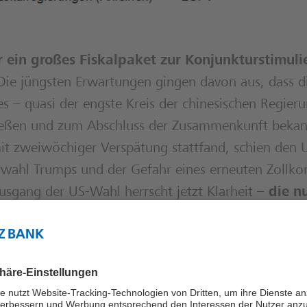
 ein großes Fiskalpaket zur Konjunkturstimuli
 Die jüngsten Erwartungen gingen davon aus, dass d
s – quasi der engste Kreis der chinesischen Regier
ießen und zum Abschluss der Zusammenkunft bekan
it zweiwöchiger Verspätung stattfand, schien den 
wahl Trumps und der Gefahr eines erneuten Zollkon
sgang der US-Wahl herrscht jetzt Klarheit –
die n
ben trotzdem weit hinter den Erwartungen z
orm:
10 Billionen Yuan sollen für ein
itgestellt werden – das entspricht 1,4 Billio
sleistung
, weit mehr als in den vergangenen Woc