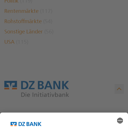
Politik
(119)
Rentenmärkte
(117)
Rohstoffmärkte
(54)
Sonstige Länder
(56)
USA
(115)
Teilen via...