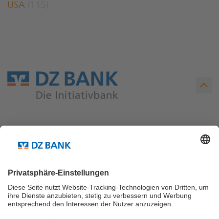
USA
(115)
Teilen via...
Weitere Links ...
Kontakt
Newsletter Abo