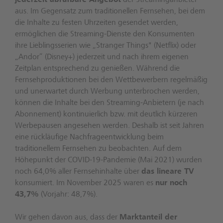
jederzeit abrufbare Angebot
der Streaminganbieter
aus. Im Gegensatz zum traditionellen Fernsehen, bei dem
die Inhalte zu festen Uhrzeiten gesendet werden,
ermöglichen die Streaming-Dienste den Konsumenten
ihre Lieblingsserien wie „Stranger Things" (Netflix) oder
„Andor“ (Disney+) jederzeit und nach ihrem eigenen
Zeitplan entsprechend zu genießen. Während die
Fernsehproduktionen bei den Wettbewerbern regelmäßig
und unerwartet durch Werbung unterbrochen werden,
können die Inhalte bei den Streaming-Anbietern (je nach
Abonnement) kontinuierlich bzw. mit deutlich kürzeren
Werbepausen angesehen werden. Deshalb ist seit Jahren
eine rückläufige Nachfrageentwicklung beim
traditionellem Fernsehen zu beobachten. Auf dem
Höhepunkt der COVID-19-Pandemie (Mai 2021) wurden
noch 64,0% aller Fernsehinhalte über
das lineare TV
konsumiert. Im November 2025 waren es
nur noch
43,7%
(Vorjahr: 48,7%).
Wir gehen davon aus, dass der
Marktanteil der