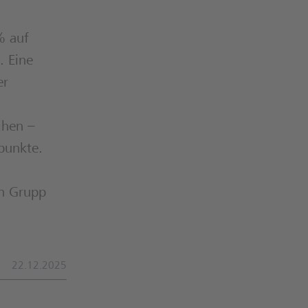
% auf
. Eine
er
ihen –
tpunkte.
an Grupp
22.12.2025