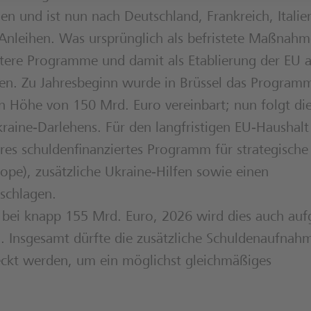
n und ist nun nach Deutschland, Frankreich, Italie
-Anleihen. Was ursprünglich als befristete Maßnah
eitere Programme und damit als Etablierung der EU a
sen. Zu Jahresbeginn wurde in Brüssel das Program
n Höhe von 150 Mrd. Euro vereinbart; nun folgt di
raine‑Darlehens. Für den langfristigen EU‑Haushal
es schuldenfinanziertes Programm für strategische
rope), zusätzliche Ukraine‑Hilfen sowie einen
schlagen.
 bei knapp 155 Mrd. Euro, 2026 wird dies auch au
. Insgesamt dürfte die zusätzliche Schuldenaufnah
eckt werden, um ein möglichst gleichmäßiges