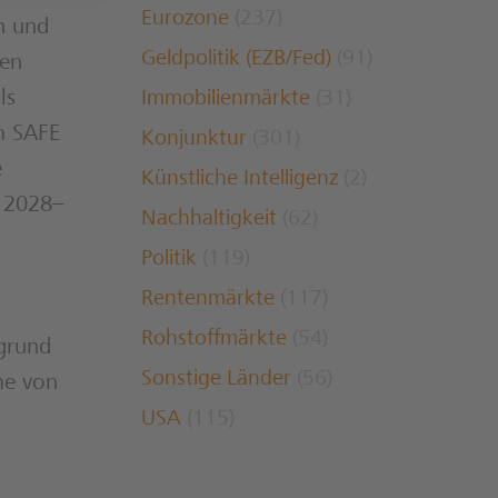
Eurozone
(237)
n und
Geldpolitik (EZB/Fed)
(91)
men
ls
Immobilienmärkte
(31)
m SAFE
Konjunktur
(301)
e
Künstliche Intelligenz
(2)
t 2028–
Nachhaltigkeit
(62)
Politik
(119)
Rentenmärkte
(117)
Rohstoffmärkte
(54)
fgrund
Sonstige Länder
(56)
me von
USA
(115)