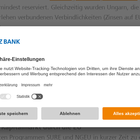
indest reserviert. Gleichzeitig wurden Ungarn, die
lehen verbundenen Verbindlichkeiten (Zinsen auf E
t.
ermögensnutzung
e, eingefrorene russische Vermögenswerte – vor all
– direkt zur Finanzierung heranzuziehen. Mehrere
liche und finanzielle Risiken, wie Rückzahlungsanspr
r die Beschlagnahmung von Vermögenswerten europ
e Darlehen stellt damit einen politischen Komprom
e diese Risiken unmittelbar zu realisieren.
Kapitalmarkt durch die EU
erten Programmen SURE und NGEU in kurzer Zeit zu 