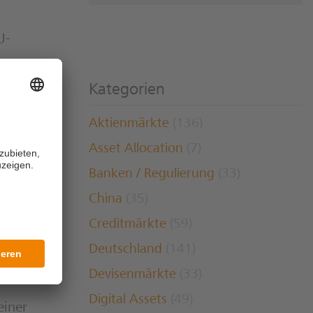
U-
Kategorien
Aktienmärkte
(136)
em
Asset Allocation
(7)
üche
Banken / Regulierung
(33)
äischer
China
(35)
iss dar,
Creditmärkte
(59)
Deutschland
(141)
Devisenmärkte
(33)
Digital Assets
(49)
einer