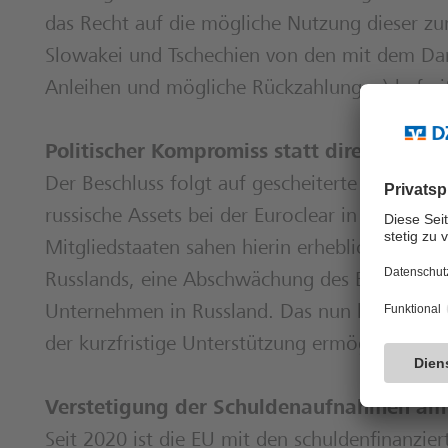
das Recht auf die mögliche Nutzung dieser zum
Slowakei und Tschechien von den mit dem Dar
Anleihen und mögliche Rückzahlungen) befrei
Politischer Kompromiss statt direkter V
Der Beschluss folgt auf gescheiterte Versuch
russische Assets bei der Euroclear in Belgien 
Mitgliedstaaten sahen hierin erhebliche recht
Russlands, eine Abschwächung des Euro ode
Unternehmen in Russland. Das nun beschlossen
der kurzfristige Unterstützung ermöglicht, ohn
Verstetigung der Schuldenaufnahmen am 
Seit 2020 ist die EU mit den schuldenfinanzi