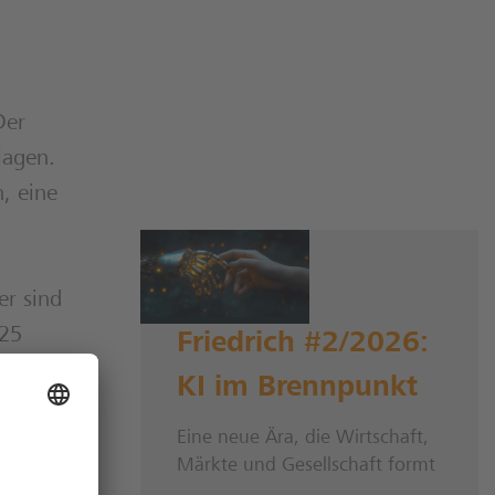
Der
lagen.
, eine
er sind
025
Friedrich #2/2026:
orge
KI im Brennpunkt
% auf
Eine neue Ära, die Wirtschaft,
Märkte und Gesellschaft formt