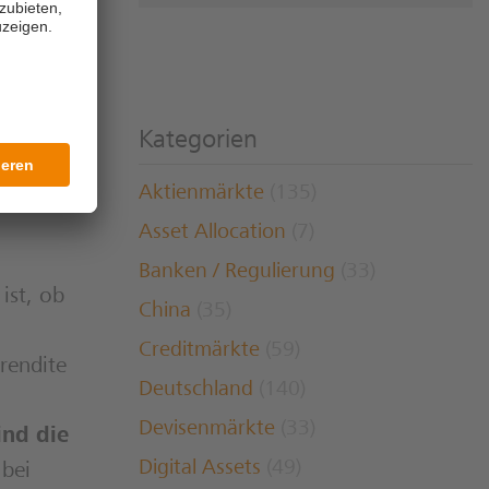
ere das
sondern
itive
Kategorien
e
Aktienmärkte
(135)
Asset Allocation
(7)
Banken / Regulierung
(33)
ist, ob
China
(35)
Creditmärkte
(59)
rendite
Deutschland
(140)
Devisenmärkte
(33)
ind die
Digital Assets
(49)
 bei