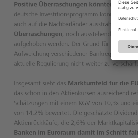
Positive Überraschungen könnten u.E. vo
deutsche Investitionsprogramm könnte nicht n
auch auf die Nachbarländer ausstrahlen. Von 
Überraschungen
, noch ausstehende Verschä
aufgehoben werden. Der Grund für unsere Ein
Aufweichung verschiedener Bankregulierungen
aktuelle Regulierung nicht weiter zu verschärf
Insgesamt sieht das
Marktumfeld für die E
das schon in den Aktienkursen ausreichend refl
Schätzungen mit einem KGV von 10,3x und ein
von 14,2% bewertet. Die geschätzte Dividen
Aktienrückkäufe, die 2,6% der Marktkapitalis
Banken im Euroraum damit im Schnitt fai