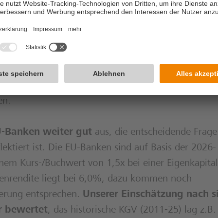
n der wirtschaftlichen Seite kommen
, insbesond
ur in Deutschland die Kreditnachfrage ankurbeln, 
der
regulatorischen Seite erwarten wir eher pos
rfungen könnten entweder erneut verschoben oder
schätzung ist die in den USA zu beobachtende
 – das erhöht den Druck auf Europa, zumindest di
en.
U-Banken weiter gut
aus, die entscheidende Frage 
ektiert ist. Die EU-Banken sind auf Basis der 2026-
em Kurs-/Buchwert von 1,5x bei einer Eigenkapital
denrendite liegt bei 6,0%, dazu kommen noch
ierung entsprechen.
Unserer Einschätzung nach s
r bewertet
, das historische KGV (2011-25) lag z.B.