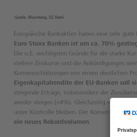
Europäische Bankaktien haben eine sehr gute
Euro Stoxx Banken ist um ca. 70% gestie
Die u.E. wichtigsten Gründe für die starke K
steilere Zinskurve und die Ankündigungen wei
Konsensschätzungen von einem deutlichen Profi
Eigenkapitalrendite der EU-Banken soll 
steigende Erträge, insbesondere der Zinsüber
wieder steigen (+4%). Gleichzeitig wird erwar
unter Kontrolle bleiben. Der Konsens rechnet
ein neues Rekordvolumen
.