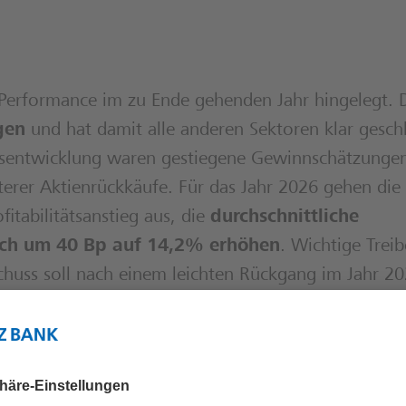
 Performance im zu Ende gehenden Jahr hingelegt. 
gen
und hat damit alle anderen Sektoren klar gesch
ursentwicklung waren gestiegene Gewinnschätzungen
terer Aktienrückkäufe. Für das Jahr 2026 gehen die
tabilitätsanstieg aus, die
durchschnittliche
sich um 40 Bp auf 14,2% erhöhen
. Wichtige Treib
schuss soll nach einem leichten Rückgang im Jahr 2
tet, dass sowohl die Kosten als auch die Risikovors
 mit einem
Anstieg der Aktienrückkäufe um 20